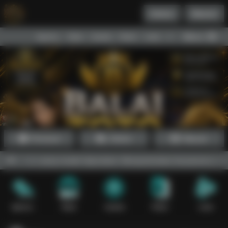
Daftar
Masuk
Menu
Beranda
Sports+
Slots
Casino
Poker
Lotto
Arcade
Fishing
Promosi
Daftar
Masuk
n fitur yang mudah digunakan. Mengutamakan kenyamanan pengguna me
Sports+
Slots
Casino
Poker
Lotto