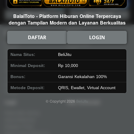
Main Lotto
Main Fishing
BalaiToto - Platform Hiburan Online Terpercaya
dengan Tampilan Modern dan Layanan Berkualitas
Quick Links
BeliJitu
DAFTAR
LOGIN
Beranda
Tentang Kami
Sports+
Footer
Nama Situs:
BeliJitu
Slots
Contact
Casino
Deposit
Minimal Deposit:
Rp 10,000
Poker
Withdraw
Bonus:
Garansi Kekalahan 100%
Lotto
Referral
Arcade
Leaderboard
Metode Deposit:
QRIS, Ewallet, Virtual Account
Fishing
© Copyright 2026
BeliJitu
Legal
Stay Connected
Responsible Gaming
Syarat &Ketentuan
Kebijakan Privasi
Referral Syarat &Ketentuan